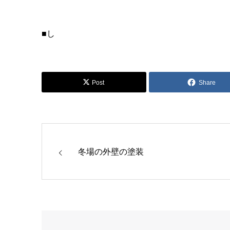
■し
Post
Share
冬場の外壁の塗装