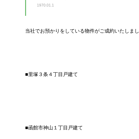
1970.01.1
当社でお預かりをしている物件がご成約いたしま
■里塚３条４丁目戸建て
■函館市神山１丁目戸建て