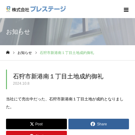
お知らせ
お知らせ
石狩市新港南１丁目土地成約御礼
ホーム
石狩市新港南１丁目土地成約御礼
2024.10.8
当社にて売出中だった、石狩市新港南１丁目土地が成約となりまし
た。
Post
Share